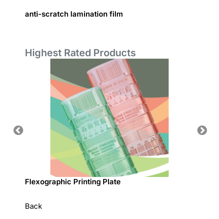
Film
anti-scratch lamination film
Functi
printin
Highest Rated Products
sed
Flexographic Printing Plate
專利一
Back