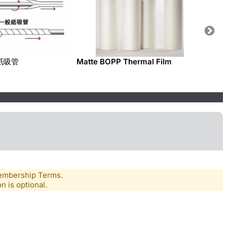
紙吸管
Matte BOPP Thermal Film
Gloss
Membership Terms.
n is optional.