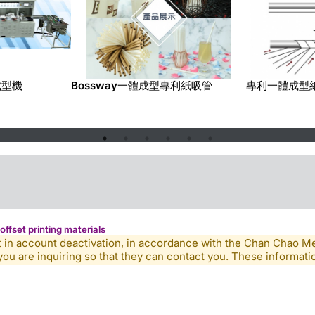
成型機
Bossway一體成型專利紙吸管
專利一體成型
t printing materials
lt in account deactivation, in accordance with the Chan Chao 
you are inquiring so that they can contact you. These informatio