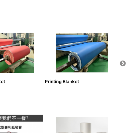
ket
Printing Blanket
HOT S