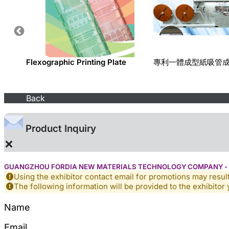
ous
Flexographic Printing Plate
專利一體成型紙吸管
Back
Product Inquiry
×
GUANGZHOU FORDIA NEW MATERIALS TECHNOLOGY COMPANY - offse
Using the exhibitor contact email for promotions may resu
The following information will be provided to the exhibitor 
Name
Email