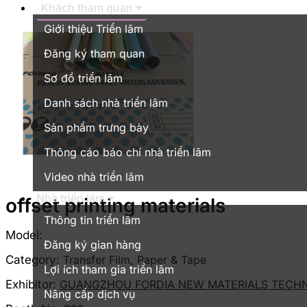
Khách tham quan
Giới thiệu Triển lãm
Đăng ký tham quan
Sơ đồ triển lãm
Danh sách nhà triển lãm
Sản phẩm trưng bày
Thông cáo báo chí nhà triển lãm
Video nhà triển lãm
Nhà triển lãm
offset printing materials
Thông tin triển lãm
Model:
Đăng ký gian hàng
Category:
Transfer Film, Paper & Tape
Lợi ích tham gia triển lãm
Exhibitor:
GUANGZHOU FORDIA NEW MATERIALS TEC
Nâng cấp dịch vụ