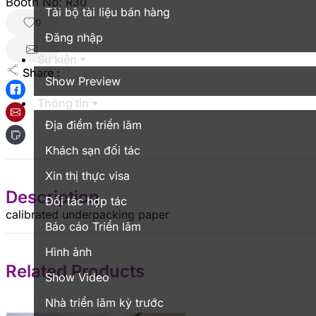
Booth No:
R30
Tải bộ tài liệu bán hàng
0
Đăng nhập
Sự kiện
Share :
Show Preview
Thông tin
Địa điểm triển lãm
Khách sạn đối tác
Xin thị thực visa
Description
Đối tác hợp tác
calibrated underpacking paper
Báo cáo Triển lãm
Hình ảnh
Related Products
Show Video
Nhà triển lãm kỳ trước