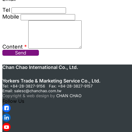
Tel
Mobile
Content
*
Send
Chan Chao International Co., Ltd.
Yorkers Trade & Marketing Service Co., Ltd.
Tel: +84-28-3827-9156 Fax: +84-28-3827-9157
Email:
salesc@chanchao.com.tw
Copyright & web design by
CHAN CHAO
Follow Us