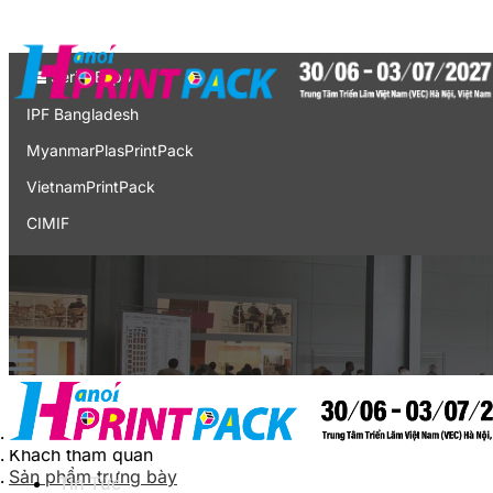
Liên hệ
Expo
Serial Expo
IPF Bangladesh
MyanmarPlasPrintPack
VietnamPrintPack
CIMIF
Vietnam Expo
Triển lãm thương mại tại Việt Nam
English
Trang chủ
Khách tham quan
Sản phẩm trưng bày
Tin Tức