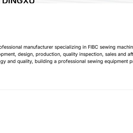
 DINGXU
 TECHNOLOGY CO.,
ial Fair
rofessional manufacturer specializing in FIBC sewing mach
ent, design, production, quality inspection, sales and aft
ogy and quality, building a professional sewing equipment