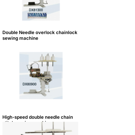
Double Needle overlock chainlock
sewing machine
High-speed double needle chain
stitch sewing machine