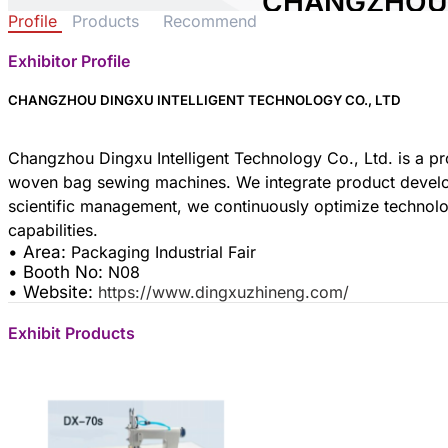
CHANGZHOU
Profile
Products
Recommend
INTELLIGENT
LTD
Exhibitor Profile
Area:
Packaging Industr
CHANGZHOU DINGXU INTELLIGENT TECHNOLOGY CO., LTD
Country:
China
Booth No:
N08
Changzhou Dingxu Intelligent Technology Co., Ltd. is a p
0
woven bag sewing machines. We integrate product developm
scientific management, we continuously optimize technol
Share :
• Area:
Packaging Industrial Fair
• Booth No:
N08
• Website:
https://www.dingxuzhineng.com/
Exhibit Products