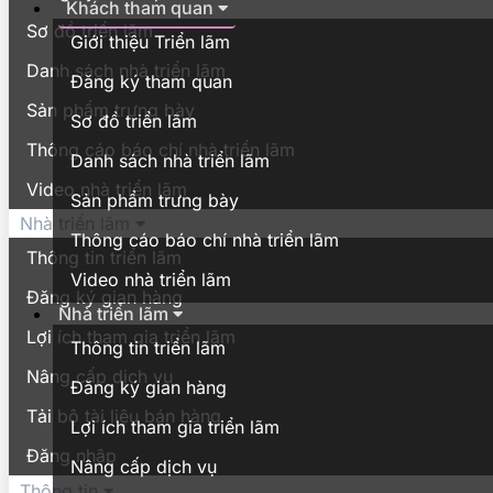
Khách tham quan
Sơ đồ triển lãm
Giới thiệu Triển lãm
Danh sách nhà triển lãm
Đăng ký tham quan
Sản phẩm trưng bày
Sơ đồ triển lãm
Thông cáo báo chí nhà triển lãm
Danh sách nhà triển lãm
Video nhà triển lãm
Sản phẩm trưng bày
Nhà triển lãm
Thông cáo báo chí nhà triển lãm
Thông tin triển lãm
Video nhà triển lãm
Đăng ký gian hàng
Nhà triển lãm
Lợi ích tham gia triển lãm
Thông tin triển lãm
Nâng cấp dịch vụ
Đăng ký gian hàng
Tải bộ tài liệu bán hàng
Lợi ích tham gia triển lãm
Đăng nhập
Nâng cấp dịch vụ
Thông tin