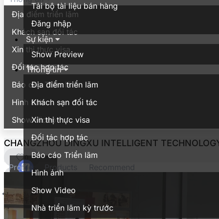
Tải bộ tài liệu bán hàng
Địa điểm triển lãm
Đăng nhập
Khách sạn đối tác
Sự kiện
Xin thị thực visa
Show Preview
Đối tác hợp tác
Thông tin
Báo cáo Triển lãm
Địa điểm triển lãm
Hình ảnh
Khách sạn đối tác
Show Video
Xin thị thực visa
Đối tác hợp tác
CHANGZHOU DINGXU INTELLIGENT TECHNOLOGY 
Báo cáo Triển lãm
0
Profile
Products
Recommend
Hình ảnh
Show Video
Nhà triển lãm kỳ trước