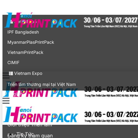
Liên hệ
Expo
Serial Expo
IPF Bangladesh
MyanmarPlasPrintPack
VietnamPrintPack
CIMIF
Vietnam Expo
Triển lãm thương mại tại Việt Nam
English
Tin Tức
Khách tham quan
Giới thiệu Triển lãm
Tin Tức
Đăng ký tham quan