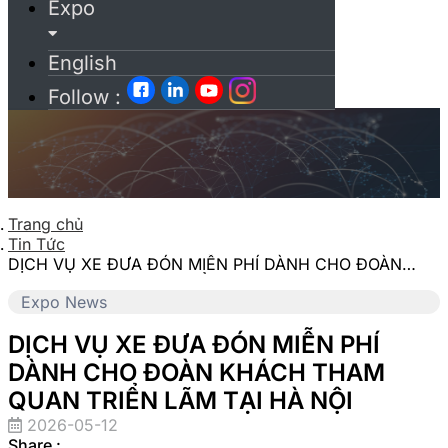
Expo
English
Follow :
Trang chủ
Tin Tức
DỊCH VỤ XE ĐƯA ĐÓN MIỄN PHÍ DÀNH CHO ĐOÀN
KHÁCH THAM QUAN TRIỂN LÃM TẠI HÀ NỘI
Expo News
DỊCH VỤ XE ĐƯA ĐÓN MIỄN PHÍ
DÀNH CHO ĐOÀN KHÁCH THAM
QUAN TRIỂN LÃM TẠI HÀ NỘI
2026-05-12
Share :